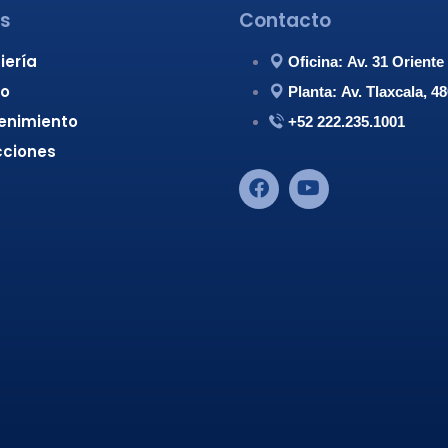
es
Contacto
iería
Oficina: Av. 31 Orient
ño
Planta: Av. Tlaxcala, 
enimiento
+52 222.235.1001
cciones